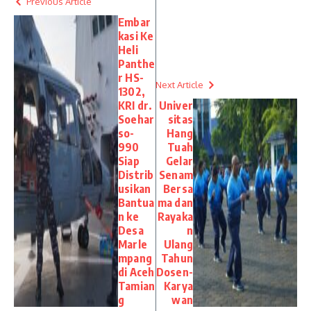
Previous Article
Embar
kasi Ke
Heli
Panthe
r HS-
Next Article
1302,
KRI dr.
Univer
Soehar
sitas
so-
Hang
990
Tuah
Siap
Gelar
Distrib
Senam
usikan
Bersa
Bantua
ma dan
n ke
Rayaka
Desa
n
Marle
Ulang
mpang
Tahun
di Aceh
Dosen-
Tamian
Karya
g
wan