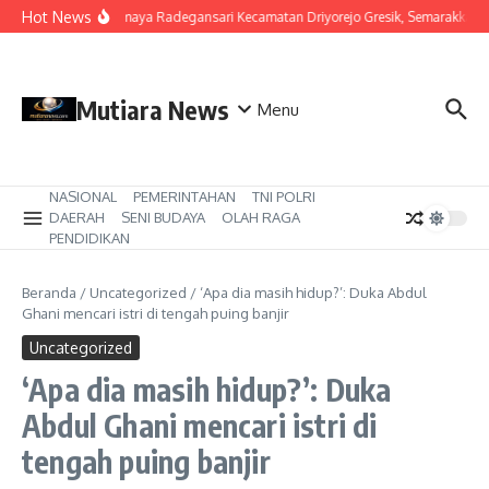
Lewati ke konten
Hot News
RW 9 Kalimaya Radegansari Kecamatan Driyorejo Gresik, Semarakkan HU
Mutiara News
Menu
NASIONAL
PEMERINTAHAN
TNI POLRI
DAERAH
SENI BUDAYA
OLAH RAGA
PENDIDIKAN
Beranda
/
Uncategorized
/
‘Apa dia masih hidup?’: Duka Abdul
Ghani mencari istri di tengah puing banjir
Uncategorized
‘Apa dia masih hidup?’: Duka
Abdul Ghani mencari istri di
tengah puing banjir