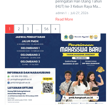
peringatan Hari Ulang Tahun
(HUT) ke-3 Kebun Raya Ma...
admin 1
Juli 27, 2026
Read More
1
2
3
...
56