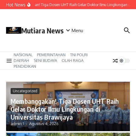
Lewati ke konten
Hot News
Membanggakan! Tiga Dosen UHT Raih Gelar Doktor Ilmu Lingkungan di Unive
Mutiara News
Menu
NASIONAL
PEMERINTAHAN
TNI POLRI
DAERAH
SENI BUDAYA
OLAH RAGA
PENDIDIKAN
Uncategorized
Membanggakan! Tiga Dosen UHT Raih
Gelar Doktor Ilmu Lingkungan di
Universitas Brawijaya
admin 1
Agustus 4, 2026