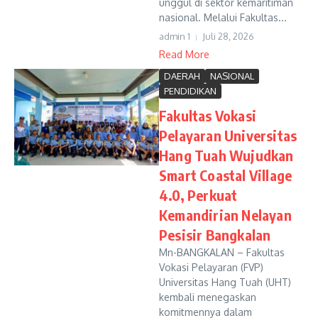
unggul di sektor kemaritiman
nasional. Melalui Fakultas...
admin 1
Juli 28, 2026
Read More
DAERAH
NASIONAL
PENDIDIKAN
Fakultas Vokasi
Pelayaran Universitas
Hang Tuah Wujudkan
Smart Coastal Village
4.0, Perkuat
Kemandirian Nelayan
Pesisir Bangkalan
Mn-BANGKALAN – Fakultas
Vokasi Pelayaran (FVP)
Universitas Hang Tuah (UHT)
kembali menegaskan
komitmennya dalam