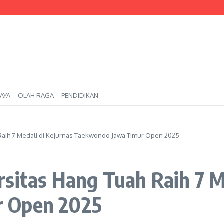
Surabaya Kuasai AutoCAD, Bekali Kompetensi Menuju Dunia Industri*
m Beasiswa kepada Calon Mahasiswa
Teknik Kelautan Jalur RPL di Batam
AYA
OLAH RAGA
PENDIDIKAN
 Raih 7 Medali di Kejurnas Taekwondo Jawa Timur Open 2025
sitas Hang Tuah Raih 7 M
r Open 2025