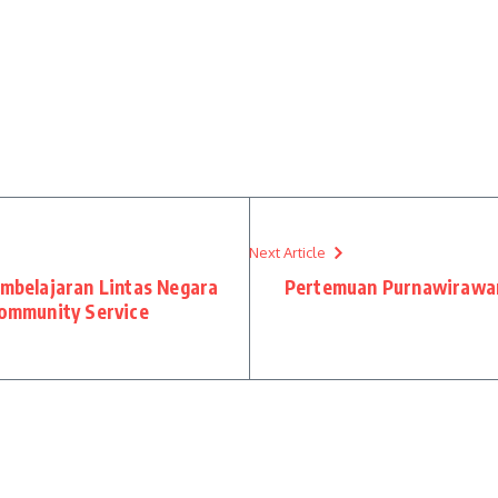
Next Article
belajaran Lintas Negara
Pertemuan Purnawirawan
Community Service