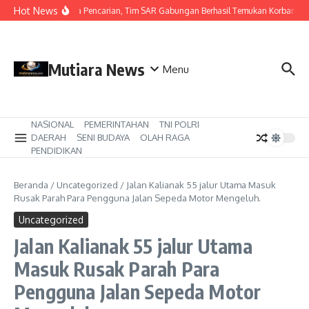
Lewati ke konten
Hot News
Hari Ketiga Pencarian, Tim SAR Gabungan Berhasil Temukan Korban Te
Mutiara News
Menu
NASIONAL
PEMERINTAHAN
TNI POLRI
DAERAH
SENI BUDAYA
OLAH RAGA
PENDIDIKAN
Beranda
/
Uncategorized
/
Jalan Kalianak 55 jalur Utama Masuk
Rusak Parah Para Pengguna Jalan Sepeda Motor Mengeluh.
Uncategorized
Jalan Kalianak 55 jalur Utama
Masuk Rusak Parah Para
Pengguna Jalan Sepeda Motor