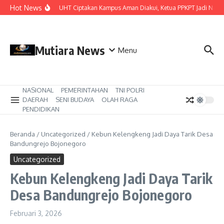
Lewati ke konten
Hot News
Komitmen UHT Ciptakan Kampus Aman Diakui, Ketua PPKPT Jadi Narasum
Mutiara News
Menu
NASIONAL
PEMERINTAHAN
TNI POLRI
DAERAH
SENI BUDAYA
OLAH RAGA
PENDIDIKAN
Beranda
/
Uncategorized
/
Kebun Kelengkeng Jadi Daya Tarik Desa
Bandungrejo Bojonegoro
Uncategorized
Kebun Kelengkeng Jadi Daya Tarik
Desa Bandungrejo Bojonegoro
Februari 3, 2026