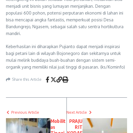
menjadi unit bisnis yang lumayan menjanjikan. Dengan
populasi 600 pohon, potensi perputaran ekonomi di lahan ini
bisa mencapai angka fantastis, memperkuat posisi Desa
Bandungrejo, Ngasem, sebagai salah satu sentra hortikultura
mandiri.
Keberhasilan ini diharapkan Pujianto dapat menjadi inspirasi
bagi petani lain di wilayah Bojonegoro dan sekitarnya untuk
mulai melirik budidaya buah-buahan dengan sistem semi-
organik yang memiliki nilai jual tinggi di pasaran. (ks/Kominfo)
Share this Article
Previous Article
Next Article
Mobilit
PRAJU
as
RIT
Tinggi
KODAE