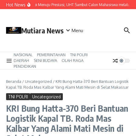
Lewati ke konten
Hot News
Dari Mimpi Menuju Prestasi, UHT Sambut Calon Mahasiswa melalui R
Mutiara News
Menu
NASIONAL
PEMERINTAHAN
TNI POLRI
DAERAH
SENI BUDAYA
OLAH RAGA
PENDIDIKAN
Beranda
/
Uncategorized
/
KRI Bung Hatta-370 Beri Bantuan Logistik
Kapal TB. Roda Mas Kalbar Yang Alami Mati Mesin di Selat Makassar
TNI POLRI
Uncategorized
KRI Bung Hatta-370 Beri Bantuan
Logistik Kapal TB. Roda Mas
Kalbar Yang Alami Mati Mesin di