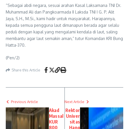
“Sebagai abdi negara, sesuai arahan Kasal Laksamana TNI Dr.
Muhammad Ali dan Pangkoarmada II Laksda TNI I G. P. Alit
Jaya, S.H., M.Si., kami hadir untuk masyarakat. Harapannya,
kepada semua pengguna laut dimanapun berada agar selalu
peduli dengan kapal yang mengalami kendala di laut, saling
membantu agar laut semakin aman,” tutur Komandan KRI Bung
Hatta-370.
(Pen/2)
Share this Article
Previous Article
Next Article
Akad
Rektor
Massal
Univer
KUR
sitas
800
Hang