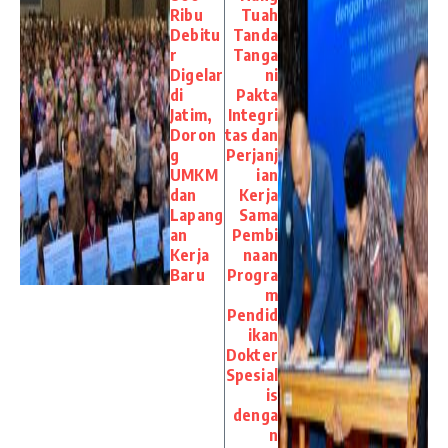
Ribu
Tuah
Debitu
Tanda
r
Tanga
Digelar
ni
di
Pakta
Jatim,
Integri
Doron
tas dan
g
Perjanj
UMKM
ian
dan
Kerja
Lapang
Sama
an
Pembi
Kerja
naan
Baru
Progra
m
Pendid
ikan
Dokter
Spesial
is
denga
n