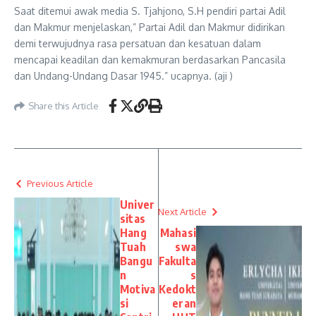
Saat ditemui awak media S. Tjahjono, S.H pendiri partai Adil
dan Makmur menjelaskan,” Partai Adil dan Makmur didirikan
demi terwujudnya rasa persatuan dan kesatuan dalam
mencapai keadilan dan kemakmuran berdasarkan Pancasila
dan Undang-Undang Dasar 1945.” ucapnya. (aji )
Share this Article
Previous Article
Univer
Next Article
sitas
Hang
Mahasi
Tuah
swa
Bangu
Fakulta
n
s
Motiva
Kedokt
si
eran