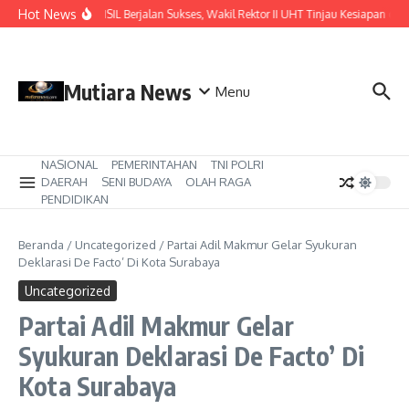
Lewati ke konten
Hot News
Pastikan ISIL Berjalan Sukses, Wakil Rektor II UHT Tinjau Kesiapan di KR
Mutiara News
Menu
NASIONAL
PEMERINTAHAN
TNI POLRI
DAERAH
SENI BUDAYA
OLAH RAGA
PENDIDIKAN
Beranda
/
Uncategorized
/
Partai Adil Makmur Gelar Syukuran
Deklarasi De Facto’ Di Kota Surabaya
Uncategorized
Partai Adil Makmur Gelar
Syukuran Deklarasi De Facto’ Di
Kota Surabaya