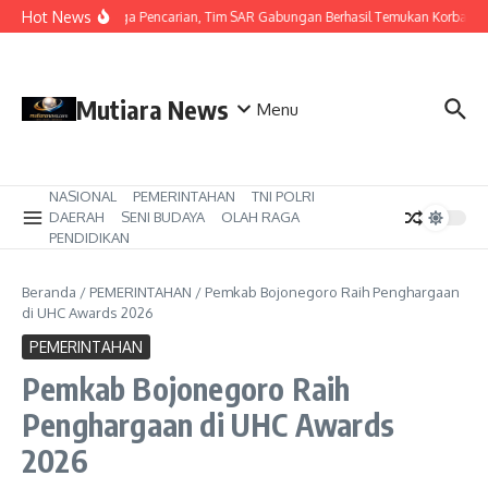
Lewati ke konten
Hot News
Hari Ketiga Pencarian, Tim SAR Gabungan Berhasil Temukan Korban T
Mutiara News
Menu
NASIONAL
PEMERINTAHAN
TNI POLRI
DAERAH
SENI BUDAYA
OLAH RAGA
PENDIDIKAN
Beranda
/
PEMERINTAHAN
/
Pemkab Bojonegoro Raih Penghargaan
di UHC Awards 2026
PEMERINTAHAN
Pemkab Bojonegoro Raih
Penghargaan di UHC Awards
2026