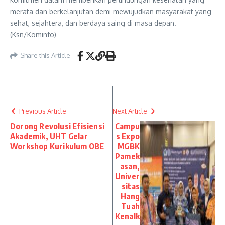
merata dan berkelanjutan demi mewujudkan masyarakat yang
sehat, sejahtera, dan berdaya saing di masa depan.
(Ksn/Kominfo)
Share this Article
Previous Article
Next Article
Dorong Revolusi Efisiensi
Campu
Akademik, UHT Gelar
s Expo
Workshop Kurikulum OBE
MGBK
Pamek
asan,
Univer
sitas
Hang
Tuah
Kenalk