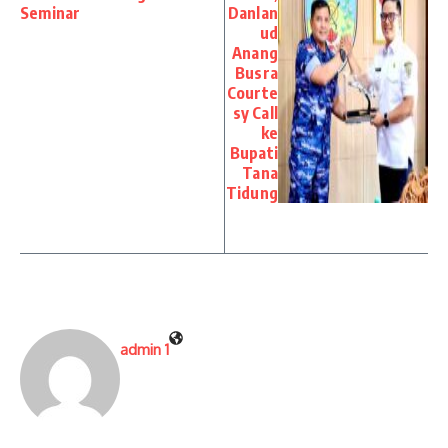
Seminar
Danlan
ud
Anang
Busra
Courte
sy Call
ke
Bupati
Tana
Tidung
admin 1