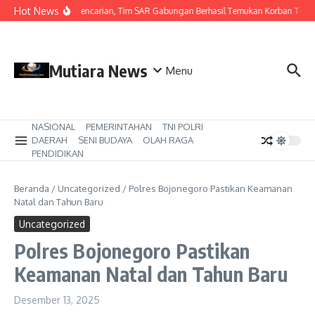
Lewati ke konten
Hot News
Hari Ketiga Pencarian, Tim SAR Gabungan Berhasil Temukan Korban Teng
Mutiara News
Menu
NASIONAL
PEMERINTAHAN
TNI POLRI
DAERAH
SENI BUDAYA
OLAH RAGA
PENDIDIKAN
Beranda
/
Uncategorized
/
Polres Bojonegoro Pastikan Keamanan
Natal dan Tahun Baru
Uncategorized
Polres Bojonegoro Pastikan
Keamanan Natal dan Tahun Baru
Desember 13, 2025