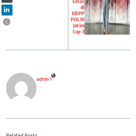
Emas
di
KBPP
POLRI
Jatim
Cup 3
admin 1
Related Posts