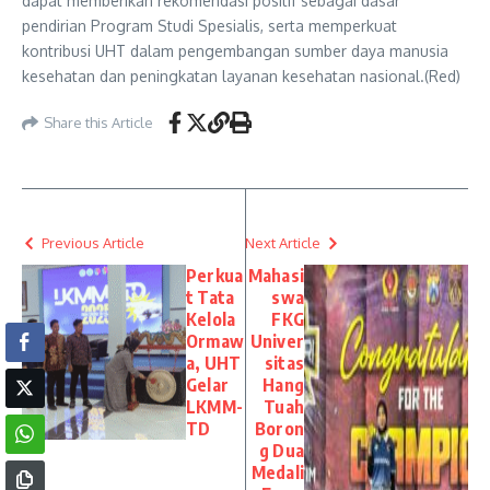
dapat memberikan rekomendasi positif sebagai dasar
pendirian Program Studi Spesialis, serta memperkuat
kontribusi UHT dalam pengembangan sumber daya manusia
kesehatan dan peningkatan layanan kesehatan nasional.(Red)
Share this Article
Previous Article
Next Article
Perkua
Mahasi
t Tata
swa
Kelola
FKG
Ormaw
Univer
a, UHT
sitas
Gelar
Hang
LKMM-
Tuah
TD
Boron
g Dua
Medali