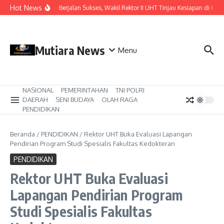
Lewati ke konten
Hot News
Pastikan ISIL Berjalan Sukses, Wakil Rektor II UHT Tinjau Kesiapan di KRI B
Mutiara News
Menu
NASIONAL
PEMERINTAHAN
TNI POLRI
DAERAH
SENI BUDAYA
OLAH RAGA
PENDIDIKAN
Beranda
/
PENDIDIKAN
/
Rektor UHT Buka Evaluasi Lapangan
Pendirian Program Studi Spesialis Fakultas Kedokteran
PENDIDIKAN
Rektor UHT Buka Evaluasi
Lapangan Pendirian Program
Studi Spesialis Fakultas