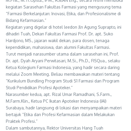
M.Phil., M.Tr.Opsla., IPM., ASEAN Eng., secara resmi membuka
kegiatan Sarasehan Fakultas Farmasi yang mengusung tema
“Farmasi Berkelanjutan: Inovasi, Etika, dan Profesionalisme di
Bidang Kefarmasian.”
Kegiatan yang digelar di hotel leedon Jln Agung Suprapto, ini
dihadiri Tuah, Dekan Fakultas Farmasi Prof. Dr. apt. Suko
Hardjono, MS., jajaran wakil dekan, para dosen, tenaga
kependidikan, mahasiswa, dan alumni Fakultas Farmasi.
Turut menjadi narasumber utama dalam sarasehan ini, Prof.
Dr. apt. Dyah Aryani Perwitasari, M.Si., Ph.D., FISQua., selaku
Ketua Kolegium Farmasi Indonesia, yang hadir secara daring
melalui Zoom Meeting. Beliau membawakan materi tentang
“Kurikulum Bundling Program Studi S1 Farmasi dan Program
Studi Pendidikan Profesi Apoteker.”
Narasumber kedua, apt. Rizal Umar Ramadhani, S.Farm.,
M.Farm.Klin., Ketua PC Ikatan Apoteker Indonesia (IAI)
Surabaya, hadir langsung di lokasi dan menyampaikan materi
bertajuk “Etika dan Profesi Kefarmasian dalam Melakukan
Praktek Profesi.”
Dalam sambutannya, Rektor Universitas Hang Tuah