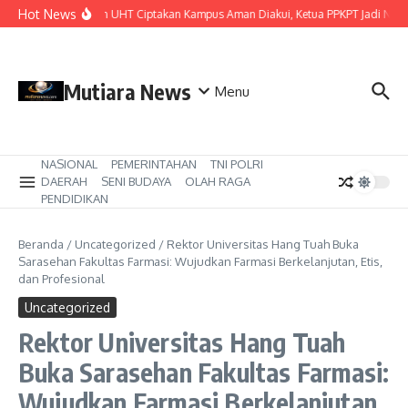
Lewati ke konten
Hot News
Komitmen UHT Ciptakan Kampus Aman Diakui, Ketua PPKPT Jadi Narasum
Mutiara News
Menu
NASIONAL
PEMERINTAHAN
TNI POLRI
DAERAH
SENI BUDAYA
OLAH RAGA
PENDIDIKAN
Beranda
/
Uncategorized
/
Rektor Universitas Hang Tuah Buka
Sarasehan Fakultas Farmasi: Wujudkan Farmasi Berkelanjutan, Etis,
dan Profesional
Uncategorized
Rektor Universitas Hang Tuah
Buka Sarasehan Fakultas Farmasi:
Wujudkan Farmasi Berkelanjutan,