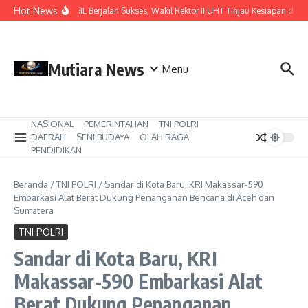
Lewati ke konten
Hot News
Pastikan ISIL Berjalan Sukses, Wakil Rektor II UHT Tinjau Kesiapan di KR
Mutiara News
Menu
NASIONAL
PEMERINTAHAN
TNI POLRI
DAERAH
SENI BUDAYA
OLAH RAGA
PENDIDIKAN
Beranda
/
TNI POLRI
/
Sandar di Kota Baru, KRI Makassar-590
Embarkasi Alat Berat Dukung Penanganan Bencana di Aceh dan
Sumatera
TNI POLRI
Sandar di Kota Baru, KRI
Makassar-590 Embarkasi Alat
Berat Dukung Penanganan