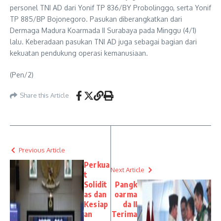
personel TNI AD dari Yonif TP 836/BY Probolinggo, serta Yonif
TP 885/BP Bojonegoro. Pasukan diberangkatkan dari
Dermaga Madura Koarmada II Surabaya pada Minggu (4/1)
lalu. Keberadaan pasukan TNI AD juga sebagai bagian dari
kekuatan pendukung operasi kemanusiaan.
(Pen/2)
Share this Article
Previous Article
Perkua
Next Article
t
Solidit
Pangk
as dan
oarma
Kesiap
da II
an
Terima