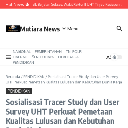
Lewati ke konten
Hot News
Pastikan ISIL Berjalan Sukses, Wakil Rektor II UHT Tinjau Kesiapan di KR
Mutiara News
Menu
NASIONAL
PEMERINTAHAN
TNI POLRI
DAERAH
SENI BUDAYA
OLAH RAGA
PENDIDIKAN
Beranda
/
PENDIDIKAN
/
Sosialisasi Tracer Study dan User Survey
UHT Perkuat Pemetaan Kualitas Lulusan dan Kebutuhan Dunia Kerja
PENDIDIKAN
Sosialisasi Tracer Study dan User
Survey UHT Perkuat Pemetaan
Kualitas Lulusan dan Kebutuhan