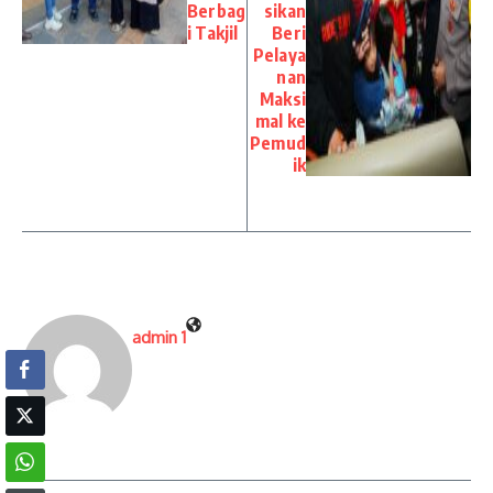
Berbag
sikan
i Takjil
Beri
Pelaya
nan
Maksi
mal ke
Pemud
ik
admin 1