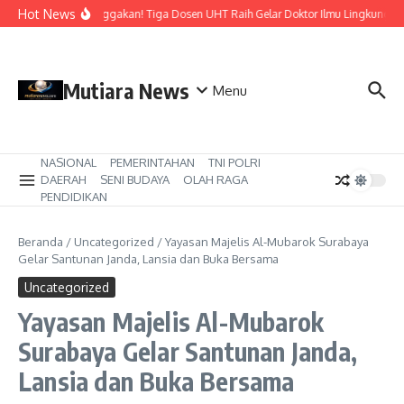
Lewati ke konten
Hot News
Membanggakan! Tiga Dosen UHT Raih Gelar Doktor Ilmu Lingkungan di
Mutiara News
Menu
NASIONAL
PEMERINTAHAN
TNI POLRI
DAERAH
SENI BUDAYA
OLAH RAGA
PENDIDIKAN
Beranda
/
Uncategorized
/
Yayasan Majelis Al-Mubarok Surabaya
Gelar Santunan Janda, Lansia dan Buka Bersama
Uncategorized
Yayasan Majelis Al-Mubarok
Surabaya Gelar Santunan Janda,
Lansia dan Buka Bersama