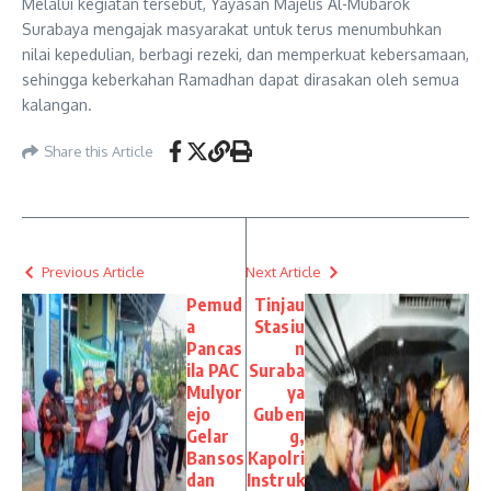
Melalui kegiatan tersebut, Yayasan Majelis Al-Mubarok
Surabaya mengajak masyarakat untuk terus menumbuhkan
nilai kepedulian, berbagi rezeki, dan memperkuat kebersamaan,
sehingga keberkahan Ramadhan dapat dirasakan oleh semua
kalangan.
Share this Article
Previous Article
Next Article
Pemud
Tinjau
a
Stasiu
Pancas
n
ila PAC
Suraba
Mulyor
ya
ejo
Guben
Gelar
g,
Bansos
Kapolri
dan
Instruk