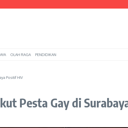
Surabaya Kuasai AutoCAD, Bekali Kompetensi Menuju Dunia Industri*
m Beasiswa kepada Calon Mahasiswa
Teknik Kelautan Jalur RPL di Batam
AYA
OLAH RAGA
PENDIDIKAN
ya Positif HIV
Ikut Pesta Gay di Surabaya