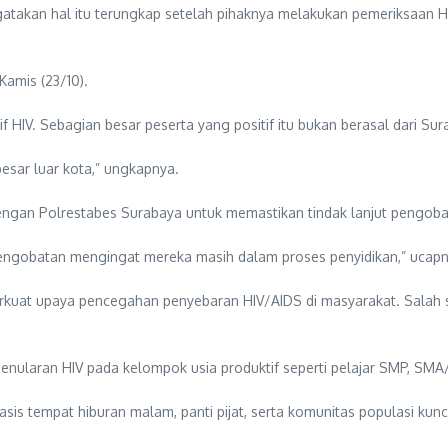
gatakan hal itu terungkap setelah pihaknya melakukan pemeriksaan H
 Kamis (23/10).
if HIV. Sebagian besar peserta yang positif itu bukan berasal dari Sur
besar luar kota,” ungkapnya.
 dengan Polrestabes Surabaya untuk memastikan tindak lanjut pengoba
engobatan mengingat mereka masih dalam proses penyidikan,” ucapn
erkuat upaya pencegahan penyebaran HIV/AIDS di masyarakat. Salah
laran HIV pada kelompok usia produktif seperti pelajar SMP, SMA/S
s tempat hiburan malam, panti pijat, serta komunitas populasi kunci, 