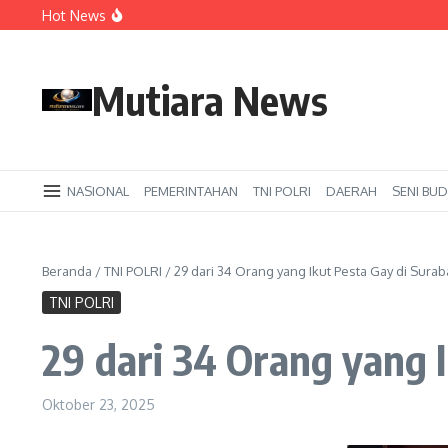
Lewati ke konten
Hot News
Mahasiswa Teknik Perkapalan UHT Latih Siswa SMAN 17 
UHT Kenalkan Keunggulan Kampus Maritim dan Progra
Perkuat SDM Maritim Kepri, UHT Sosialisasikan Magister 
Mutiara News
NASIONAL
PEMERINTAHAN
TNI POLRI
DAERAH
SENI BUD
Beranda
/
TNI POLRI
/
29 dari 34 Orang yang Ikut Pesta Gay di Suraba
TNI POLRI
29 dari 34 Orang yang 
Oktober 23, 2025