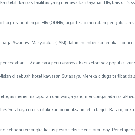
 lebih banyak fasilitas yang menawarkan layanan HIV, baik di Pusk
i bagi orang dengan HIV (ODHIV) agar tetap menjalani pengobatan s
 Lembaga Swadaya Masyarakat (LSM) dalam memberikan edukasi penc
encegahan HIV dan cara penularannya bagi kelompok populasi kunci
isian di sebuah hotel kawasan Surabaya. Mereka diduga terlibat dala
tugas menerima laporan dari warga yang mencurigai adanya aktivitas t
es Surabaya untuk dilakukan pemeriksaan lebih lanjut. Barang bukti
ang sebagai tersangka kasus pesta seks sejenis atau gay. Penetapan