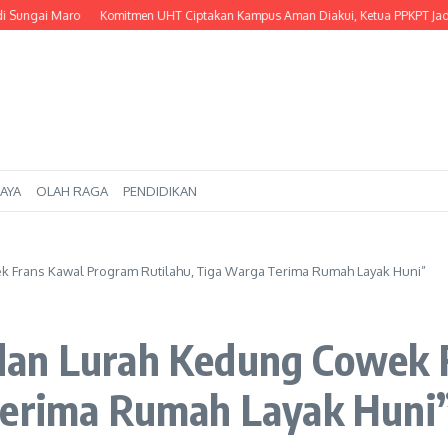
 Sungai Maro
Komitmen UHT Ciptakan Kampus Aman Diakui, Ketua PPKPT Jadi Na
AYA
OLAH RAGA
PENDIDIKAN
 Frans Kawal Program Rutilahu, Tiga Warga Terima Rumah Layak Huni”
dan Lurah Kedung Cowek 
Terima Rumah Layak Huni