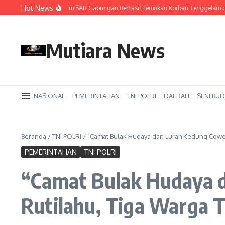
Lewati ke konten
Hot News
ari Ketiga Pencarian, Tim SAR Gabungan Berhasil Temukan Korban Tenggelam di
Mutiara News
NASIONAL
PEMERINTAHAN
TNI POLRI
DAERAH
SENI BUD
Beranda
/
TNI POLRI
/
“Camat Bulak Hudaya dan Lurah Kedung Cowek
PEMERINTAHAN
TNI POLRI
“Camat Bulak Hudaya 
Rutilahu, Tiga Warga 