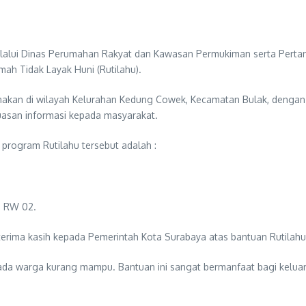
lalui Dinas Perumahan Rakyat dan Kawasan Permukiman serta Pert
ah Tidak Layak Huni (Rutilahu).
anakan di wilayah Kelurahan Kedung Cowek, Kecamatan Bulak, dengan
uasan informasi kepada masyarakat.
rogram Rutilahu tersebut adalah :
1 RW 02.
rima kasih kepada Pemerintah Kota Surabaya atas bantuan Rutilahu
pada warga kurang mampu. Bantuan ini sangat bermanfaat bagi kel