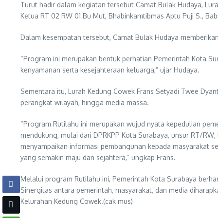
Turut hadir dalam kegiatan tersebut Camat Bulak Hudaya, Lur
Ketua RT 02 RW 01 Bu Mut, Bhabinkamtibmas Aptu Puji S., Bab
Dalam kesempatan tersebut, Camat Bulak Hudaya memberikan p
“Program ini merupakan bentuk perhatian Pemerintah Kota Sur
kenyamanan serta kesejahteraan keluarga,” ujar Hudaya.
Sementara itu, Lurah Kedung Cowek Frans Setyadi Twee Dyanto 
perangkat wilayah, hingga media massa.
“Program Rutilahu ini merupakan wujud nyata kepedulian pem
mendukung, mulai dari DPRKPP Kota Surabaya, unsur RT/RW, L
menyampaikan informasi pembangunan kepada masyarakat sec
yang semakin maju dan sejahtera,” ungkap Frans.
Melalui program Rutilahu ini, Pemerintah Kota Surabaya berha
Sinergitas antara pemerintah, masyarakat, dan media dihara
Kelurahan Kedung Cowek.(cak mus)