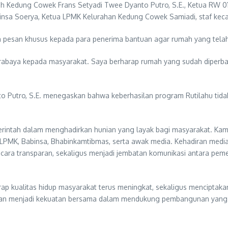
ah Kedung Cowek Frans Setyadi Twee Dyanto Putro, S.E., Ketua RW 01
insa Soerya, Ketua LPMK Kelurahan Kedung Cowek Samiadi, staf keca
esan khusus kepada para penerima bantuan agar rumah yang telah d
abaya kepada masyarakat. Saya berharap rumah yang sudah diperbaiki
Putro, S.E. menegaskan bahwa keberhasilan program Rutilahu tidak te
erintah dalam menghadirkan hunian yang layak bagi masyarakat. Kam
PMK, Babinsa, Bhabinkamtibmas, serta awak media. Kehadiran media 
ara transparan, sekaligus menjadi jembatan komunikasi antara pe
rap kualitas hidup masyarakat terus meningkat, sekaligus menciptak
pkan menjadi kekuatan bersama dalam mendukung pembangunan yang b