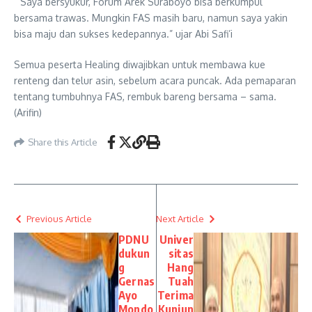
” Saya bersyukur, Forum Arek Suraboyo bisa berkumpul
bersama trawas. Mungkin FAS masih baru, namun saya yakin
bisa maju dan sukses kedepannya.” ujar Abi Safi’i
Semua peserta Healing diwajibkan untuk membawa kue
renteng dan telur asin, sebelum acara puncak. Ada pemaparan
tentang tumbuhnya FAS, rembuk bareng bersama – sama.
(Arifin)
Share this Article
Previous Article
Next Article
PDNU
Univer
dukun
sitas
g
Hang
Gernas
Tuah
Ayo
Terima
Mondo
Kunjun