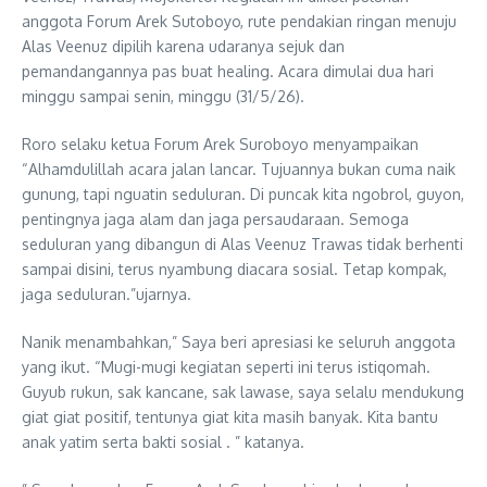
anggota Forum Arek Sutoboyo, rute pendakian ringan menuju
Alas Veenuz dipilih karena udaranya sejuk dan
pemandangannya pas buat healing. Acara dimulai dua hari
minggu sampai senin, minggu (31/5/26).
Roro selaku ketua Forum Arek Suroboyo menyampaikan
“Alhamdulillah acara jalan lancar. Tujuannya bukan cuma naik
gunung, tapi nguatin seduluran. Di puncak kita ngobrol, guyon,
pentingnya jaga alam dan jaga persaudaraan. Semoga
seduluran yang dibangun di Alas Veenuz Trawas tidak berhenti
sampai disini, terus nyambung diacara sosial. Tetap kompak,
jaga seduluran.”ujarnya.
Nanik menambahkan,” Saya beri apresiasi ke seluruh anggota
yang ikut. “Mugi-mugi kegiatan seperti ini terus istiqomah.
Guyub rukun, sak kancane, sak lawase, saya selalu mendukung
giat giat positif, tentunya giat kita masih banyak. Kita bantu
anak yatim serta bakti sosial . ” katanya.