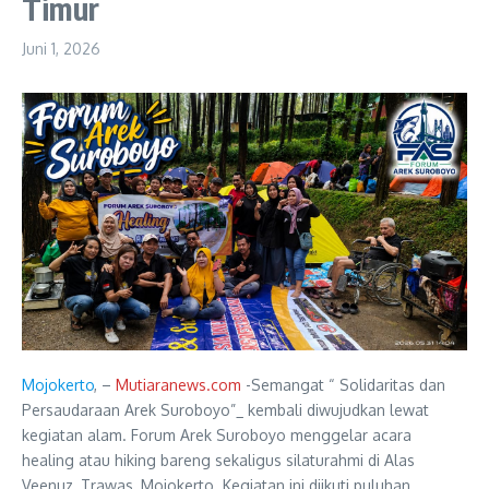
Timur
Juni 1, 2026
Mojokerto
, –
Mutiaranews.com
-Semangat “ Solidaritas dan
Persaudaraan Arek Suroboyo”_ kembali diwujudkan lewat
kegiatan alam. Forum Arek Suroboyo menggelar acara
healing atau hiking bareng sekaligus silaturahmi di Alas
Veenuz, Trawas, Mojokerto. Kegiatan ini diikuti puluhan