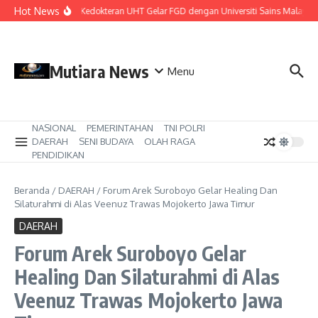
Lewati ke konten
Hot News
Fakultas Kedokteran UHT Gelar FGD dengan Universiti Sains Malaysia d
Mutiara News
Menu
NASIONAL
PEMERINTAHAN
TNI POLRI
DAERAH
SENI BUDAYA
OLAH RAGA
PENDIDIKAN
Beranda
/
DAERAH
/
Forum Arek Suroboyo Gelar Healing Dan
Silaturahmi di Alas Veenuz Trawas Mojokerto Jawa Timur
DAERAH
Forum Arek Suroboyo Gelar
Healing Dan Silaturahmi di Alas
Veenuz Trawas Mojokerto Jawa