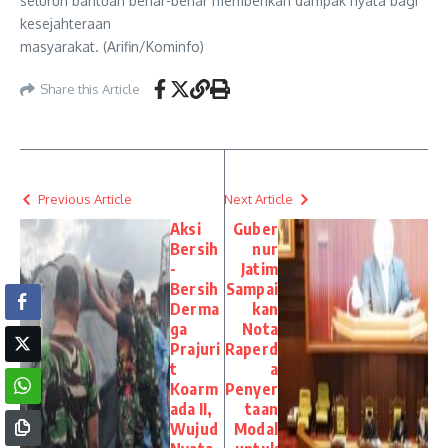
seluruh bantuan benar-benar memberikan dampak nyata bagi
kesejahteraan
masyarakat. (Arifin/Kominfo)
Share this Article
Previous Article
Next Article
Aksi
Guber
Bersih
nur
-
Jatim
Bersih
Sampai
Derma
kan
ga
Nota
Prajuri
Raperd
t
a
Koarm
Penyer
ada II,
taan
Wujud
Modal