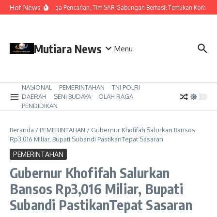
Lewati ke konten
Hot News
Hari Ketiga Pencarian, Tim SAR Gabungan Berhasil Temukan Korban T
Mutiara News
Menu
NASIONAL
PEMERINTAHAN
TNI POLRI
DAERAH
SENI BUDAYA
OLAH RAGA
PENDIDIKAN
Beranda
/
PEMERINTAHAN
/
Gubernur Khofifah Salurkan Bansos
Rp3,016 Miliar, Bupati Subandi PastikanTepat Sasaran
PEMERINTAHAN
Gubernur Khofifah Salurkan
Bansos Rp3,016 Miliar, Bupati
Subandi PastikanTepat Sasaran