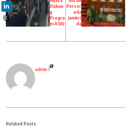
Nyata
untuk
Dukun
Perser
g
oda
Progra
Jamkri
m ASRI
da
admin 1
Related Posts