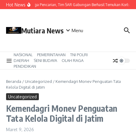
Lewati ke konten
Hot News
Hari Ketiga Pencarian, Tim SAR Gabungan Berhasil Temukan Korban T
Mutiara News
Menu
NASIONAL
PEMERINTAHAN
TNI POLRI
DAERAH
SENI BUDAYA
OLAH RAGA
PENDIDIKAN
Beranda
/
Uncategorized
/
Kemendagri Monev Penguatan Tata
Kelola Digital di Jatim
Uncategorized
Kemendagri Monev Penguatan
Tata Kelola Digital di Jatim
Maret 9, 2026