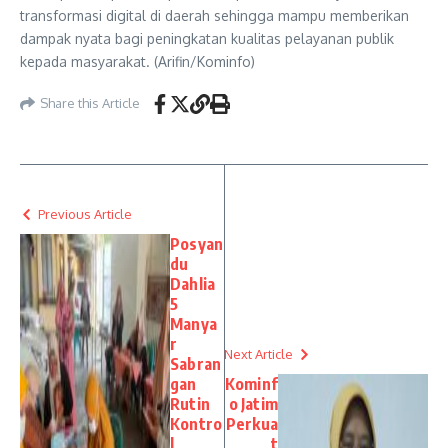
transformasi digital di daerah sehingga mampu memberikan
dampak nyata bagi peningkatan kualitas pelayanan publik
kepada masyarakat. (Arifin/Kominfo)
Share this Article
Previous Article
Posyan
du
Dahlia
5
Manya
r
Next Article
Sabran
gan
Kominf
Rutin
o Jatim
Kontro
Perkua
l
t