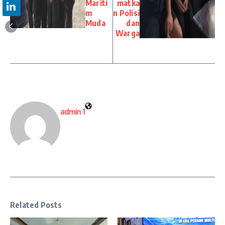
Mariti
matka
m
n Polisi
Muda
dan
Warga
admin 1
Related Posts