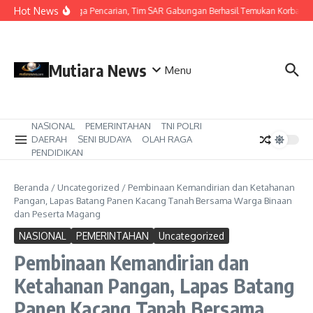
Lewati ke konten
Hot News
Hari Ketiga Pencarian, Tim SAR Gabungan Berhasil Temukan Korban T
Mutiara News
Menu
NASIONAL
PEMERINTAHAN
TNI POLRI
DAERAH
SENI BUDAYA
OLAH RAGA
PENDIDIKAN
Beranda
/
Uncategorized
/
Pembinaan Kemandirian dan Ketahanan
Pangan, Lapas Batang Panen Kacang Tanah Bersama Warga Binaan
dan Peserta Magang
NASIONAL
PEMERINTAHAN
Uncategorized
Pembinaan Kemandirian dan
Ketahanan Pangan, Lapas Batang
Panen Kacang Tanah Bersama