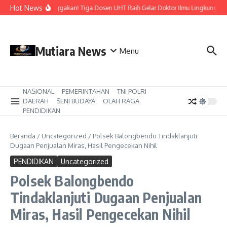
Lewati ke konten
Hot News
Membanggakan! Tiga Dosen UHT Raih Gelar Doktor Ilmu Lingkungan di 
Mutiara News
Menu
NASIONAL
PEMERINTAHAN
TNI POLRI
DAERAH
SENI BUDAYA
OLAH RAGA
PENDIDIKAN
Beranda
/
Uncategorized
/
Polsek Balongbendo Tindaklanjuti
Dugaan Penjualan Miras, Hasil Pengecekan Nihil
PENDIDIKAN
Uncategorized
Polsek Balongbendo
Tindaklanjuti Dugaan Penjualan
Miras, Hasil Pengecekan Nihil