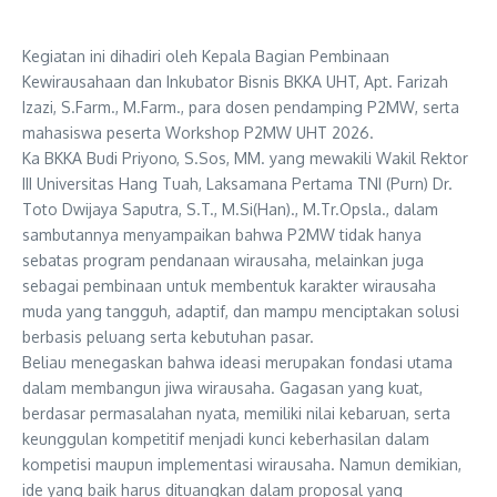
Kegiatan ini dihadiri oleh Kepala Bagian Pembinaan
Kewirausahaan dan Inkubator Bisnis BKKA UHT, Apt. Farizah
Izazi, S.Farm., M.Farm., para dosen pendamping P2MW, serta
mahasiswa peserta Workshop P2MW UHT 2026.
Ka BKKA Budi Priyono, S.Sos, MM. yang mewakili Wakil Rektor
III Universitas Hang Tuah, Laksamana Pertama TNI (Purn) Dr.
Toto Dwijaya Saputra, S.T., M.Si(Han)., M.Tr.Opsla., dalam
sambutannya menyampaikan bahwa P2MW tidak hanya
sebatas program pendanaan wirausaha, melainkan juga
sebagai pembinaan untuk membentuk karakter wirausaha
muda yang tangguh, adaptif, dan mampu menciptakan solusi
berbasis peluang serta kebutuhan pasar.
Beliau menegaskan bahwa ideasi merupakan fondasi utama
dalam membangun jiwa wirausaha. Gagasan yang kuat,
berdasar permasalahan nyata, memiliki nilai kebaruan, serta
keunggulan kompetitif menjadi kunci keberhasilan dalam
kompetisi maupun implementasi wirausaha. Namun demikian,
ide yang baik harus dituangkan dalam proposal yang