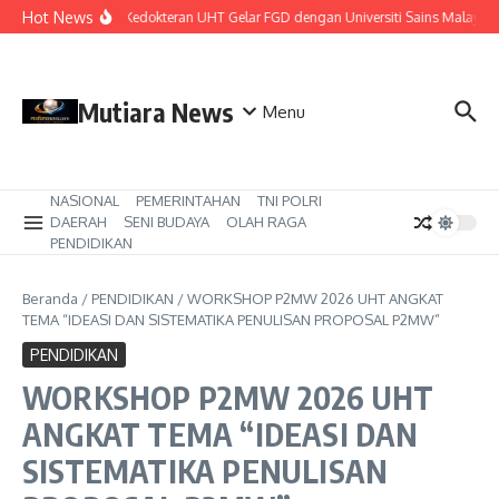
Lewati ke konten
Hot News
Fakultas Kedokteran UHT Gelar FGD dengan Universiti Sains Malaysia d
Mutiara News
Menu
NASIONAL
PEMERINTAHAN
TNI POLRI
DAERAH
SENI BUDAYA
OLAH RAGA
PENDIDIKAN
Beranda
/
PENDIDIKAN
/
WORKSHOP P2MW 2026 UHT ANGKAT
TEMA “IDEASI DAN SISTEMATIKA PENULISAN PROPOSAL P2MW”
PENDIDIKAN
WORKSHOP P2MW 2026 UHT
ANGKAT TEMA “IDEASI DAN
SISTEMATIKA PENULISAN