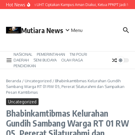
Lewati ke konten
Hot News
Komitmen UHT Ciptakan Kampus Aman Diakui, Ketua PPKPT Jadi Narasum
Mutiara News
Menu
NASIONAL
PEMERINTAHAN
TNI POLRI
DAERAH
SENI BUDAYA
OLAH RAGA
PENDIDIKAN
Beranda
/
Uncategorized
/
Bhabinkamtibmas Kelurahan Gundih
Sambang Warga RT 01 RW 05, Pererat Silaturahmi dan Sampaikan
Pesan Kamtibmas
Uncategorized
Bhabinkamtibmas Kelurahan
Gundih Sambang Warga RT 01 RW
05, Pererat Silaturahmi dan