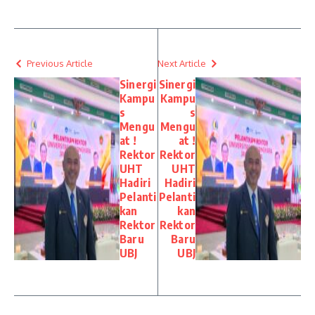
Previous Article
Next Article
Sinergi
Sinergi
Kampu
Kampu
s
s
Mengu
Mengu
at !
at !
Rektor
Rektor
UHT
UHT
Hadiri
Hadiri
Pelanti
Pelanti
kan
kan
Rektor
Rektor
Baru
Baru
UBJ
UBJ