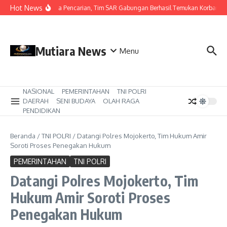
Lewati ke konten
Hot News
Hari Ketiga Pencarian, Tim SAR Gabungan Berhasil Temukan Korban Te
Mutiara News
Menu
NASIONAL
PEMERINTAHAN
TNI POLRI
DAERAH
SENI BUDAYA
OLAH RAGA
PENDIDIKAN
Beranda
/
TNI POLRI
/
Datangi Polres Mojokerto, Tim Hukum Amir
Soroti Proses Penegakan Hukum
PEMERINTAHAN
TNI POLRI
Datangi Polres Mojokerto, Tim
Hukum Amir Soroti Proses
Penegakan Hukum