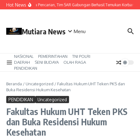
Lewati ke konten
Hot News
Hari Ketiga Pencarian, Tim SAR Gabungan Berhasil Temukan Korban Ten
Mutiara News
Menu
NASIONAL
PEMERINTAHAN
TNI POLRI
DAERAH
SENI BUDAYA
OLAH RAGA
PENDIDIKAN
Beranda
/
Uncategorized
/
Fakultas Hukum UHT Teken PKS dan
Buka Residensi Hukum Kesehatan
PENDIDIKAN
Uncategorized
Fakultas Hukum UHT Teken PKS
dan Buka Residensi Hukum
Kesehatan