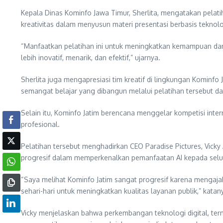
Kepala Dinas Kominfo Jawa Timur, Sherlita, mengatakan pelat
kreativitas dalam menyusun materi presentasi berbasis teknolo
“Manfaatkan pelatihan ini untuk meningkatkan kemampuan dan kr
lebih inovatif, menarik, dan efektif,” ujarnya.
Sherlita juga mengapresiasi tim kreatif di lingkungan Kominfo
semangat belajar yang dibangun melalui pelatihan tersebut dap
Selain itu, Kominfo Jatim berencana menggelar kompetisi inte
profesional.
Pelatihan tersebut menghadirkan CEO Paradise Pictures, Vick
progresif dalam memperkenalkan pemanfaatan AI kepada selu
“Saya melihat Kominfo Jatim sangat progresif karena mengaja
sehari-hari untuk meningkatkan kualitas layanan publik,” katan
Vicky menjelaskan bahwa perkembangan teknologi digital, term