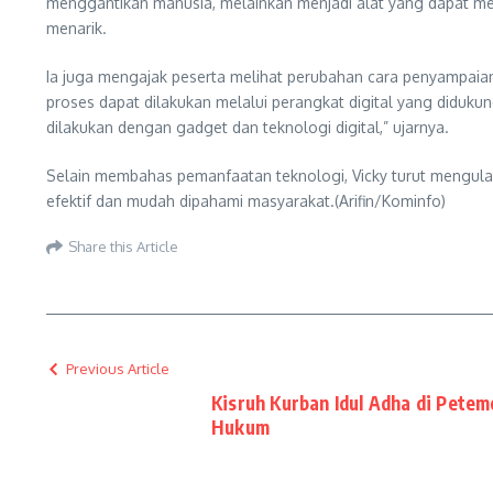
menggantikan manusia, melainkan menjadi alat yang dapat mem
menarik.
Ia juga mengajak peserta melihat perubahan cara penyampaian 
proses dapat dilakukan melalui perangkat digital yang diduk
dilakukan dengan gadget dan teknologi digital,” ujarnya.
Selain membahas pemanfaatan teknologi, Vicky turut mengulas
efektif dan mudah dipahami masyarakat.(Arifin/Kominfo)
Share this Article
Previous Article
Kisruh Kurban Idul Adha di Petem
Hukum