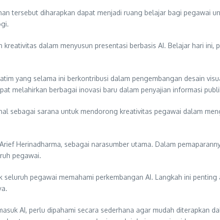
ihan tersebut diharapkan dapat menjadi ruang belajar bagi pegawai 
gi.
eativitas dalam menyusun presentasi berbasis AI. Belajar hari ini, 
 Jatim yang selama ini berkontribusi dalam pengembangan desain visua
at melahirkan berbagai inovasi baru dalam penyajian informasi publi
rnal sebagai sarana untuk mendorong kreativitas pegawai dalam meng
y Arief Herinadharma, sebagai narasumber utama. Dalam pemaparannya
ruh pegawai.
k seluruh pegawai memahami perkembangan AI. Langkah ini penting ag
ya.
asuk AI, perlu dipahami secara sederhana agar mudah diterapkan dal