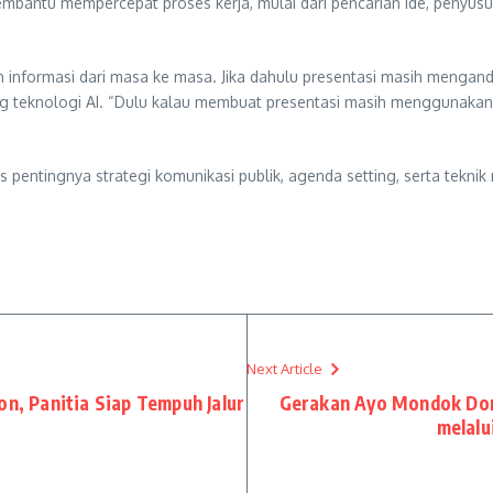
bantu mempercepat proses kerja, mulai dari pencarian ide, penyusu
informasi dari masa ke masa. Jika dahulu presentasi masih menganda
ung teknologi AI. “Dulu kalau membuat presentasi masih menggunakan
 pentingnya strategi komunikasi publik, agenda setting, serta tek
Next Article
on, Panitia Siap Tempuh Jalur
Gerakan Ayo Mondok Dor
melalu