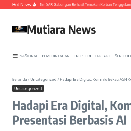
Lewati ke konten
Hot News
 Ketiga Pencarian, Tim SAR Gabungan Berhasil Temukan Korban Tenggelam di Su
Mutiara News
NASIONAL
PEMERINTAHAN
TNI POLRI
DAERAH
SENI BUD
Beranda
/
Uncategorized
/
Hadapi Era Digital, Kominfo Bekali ASN K
Uncategorized
Hadapi Era Digital, Ko
Presentasi Berbasis AI