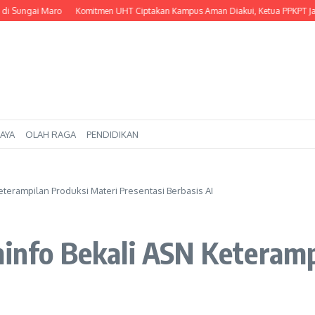
ngai Maro
Komitmen UHT Ciptakan Kampus Aman Diakui, Ketua PPKPT Jadi Nara
AYA
OLAH RAGA
PENDIDIKAN
eterampilan Produksi Materi Presentasi Berbasis AI
minfo Bekali ASN Keteram