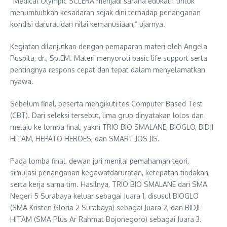
“Medical Olympic SCLERA menjadi sarana edukatif untuk
menumbuhkan kesadaran sejak dini terhadap penanganan
kondisi darurat dan nilai kemanusiaan,” ujarnya.
Kegiatan dilanjutkan dengan pemaparan materi oleh Angela
Puspita, dr., Sp.EM. Materi menyoroti basic life support serta
pentingnya respons cepat dan tepat dalam menyelamatkan
nyawa.
Sebelum final, peserta mengikuti tes Computer Based Test
(CBT). Dari seleksi tersebut, lima grup dinyatakan lolos dan
melaju ke lomba final, yakni TRIO BIO SMALANE, BIOGLO, BIDJI
HITAM, HEPATO HEROES, dan SMART JOS JIS.
Pada lomba final, dewan juri menilai pemahaman teori,
simulasi penanganan kegawatdaruratan, ketepatan tindakan,
serta kerja sama tim. Hasilnya, TRIO BIO SMALANE dari SMA
Negeri 5 Surabaya keluar sebagai Juara 1, disusul BIOGLO
(SMA Kristen Gloria 2 Surabaya) sebagai Juara 2, dan BIDJI
HITAM (SMA Plus Ar Rahmat Bojonegoro) sebagai Juara 3.