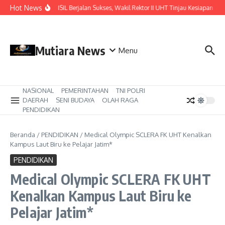
Lewati ke konten
Hot News
Pastikan ISIL Berjalan Sukses, Wakil Rektor II UHT Tinjau Kesiapan di K
Mutiara News
Menu
NASIONAL
PEMERINTAHAN
TNI POLRI
DAERAH
SENI BUDAYA
OLAH RAGA
PENDIDIKAN
Beranda
/
PENDIDIKAN
/
Medical Olympic SCLERA FK UHT Kenalkan
Kampus Laut Biru ke Pelajar Jatim*
PENDIDIKAN
Medical Olympic SCLERA FK UHT
Kenalkan Kampus Laut Biru ke
Pelajar Jatim*