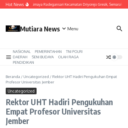
Lewati ke konten
Hot News
RW 9 Kalimaya Radegansari Kecamatan Driyorejo Gresik, Semarakkan 
Mutiara News
Menu
NASIONAL
PEMERINTAHAN
TNI POLRI
DAERAH
SENI BUDAYA
OLAH RAGA
PENDIDIKAN
Beranda
/
Uncategorized
/
Rektor UHT Hadiri Pengukuhan Empat
Profesor Universitas Jember
Uncategorized
Rektor UHT Hadiri Pengukuhan
Empat Profesor Universitas
Jember