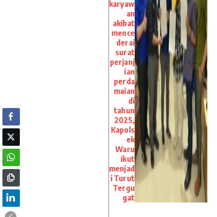
karyaw
an
akibat
mence
derai
surat
perjanj
ian
perda
maian
di
tahun
2025,
Kapols
ek
Waru
ikut
menjad
i Turut
Tergu
gat