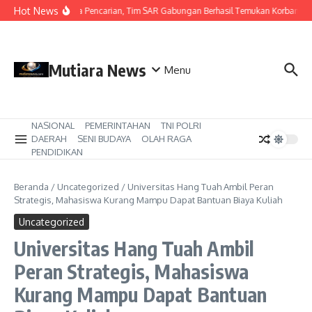
Lewati ke konten
Hot News
Hari Ketiga Pencarian, Tim SAR Gabungan Berhasil Temukan Korban Ten
Mutiara News
Menu
NASIONAL
PEMERINTAHAN
TNI POLRI
DAERAH
SENI BUDAYA
OLAH RAGA
PENDIDIKAN
Beranda
/
Uncategorized
/
Universitas Hang Tuah Ambil Peran
Strategis, Mahasiswa Kurang Mampu Dapat Bantuan Biaya Kuliah
Uncategorized
Universitas Hang Tuah Ambil
Peran Strategis, Mahasiswa
Kurang Mampu Dapat Bantuan