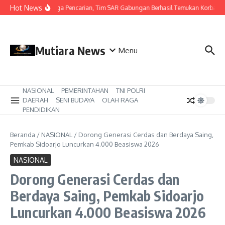
Lewati ke konten
Hot News
Hari Ketiga Pencarian, Tim SAR Gabungan Berhasil Temukan Korban T
Mutiara News
Menu
NASIONAL
PEMERINTAHAN
TNI POLRI
DAERAH
SENI BUDAYA
OLAH RAGA
PENDIDIKAN
Beranda
/
NASIONAL
/
Dorong Generasi Cerdas dan Berdaya Saing,
Pemkab Sidoarjo Luncurkan 4.000 Beasiswa 2026
NASIONAL
Dorong Generasi Cerdas dan
Berdaya Saing, Pemkab Sidoarjo
Luncurkan 4.000 Beasiswa 2026