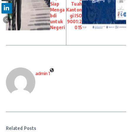
Siap
Tuah
Menga
Kanton
bdi
gi ISO
untuk
9001:2
Negeri
015
admin 1
Related Posts