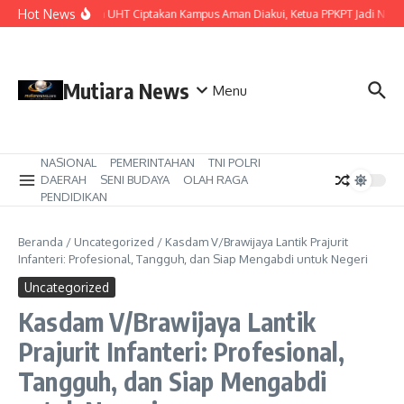
Lewati ke konten
Hot News
Komitmen UHT Ciptakan Kampus Aman Diakui, Ketua PPKPT Jadi Narasum
Mutiara News
Menu
NASIONAL
PEMERINTAHAN
TNI POLRI
DAERAH
SENI BUDAYA
OLAH RAGA
PENDIDIKAN
Beranda
/
Uncategorized
/
Kasdam V/Brawijaya Lantik Prajurit
Infanteri: Profesional, Tangguh, dan Siap Mengabdi untuk Negeri
Uncategorized
Kasdam V/Brawijaya Lantik
Prajurit Infanteri: Profesional,
Tangguh, dan Siap Mengabdi