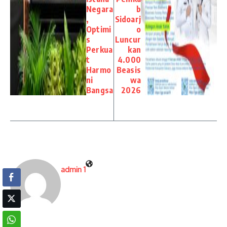
Negara
b
,
Sidoarj
Optimi
o
s
Luncur
Perkua
kan
t
4.000
Harmo
Beasis
ni
wa
Bangsa
2026
admin 1