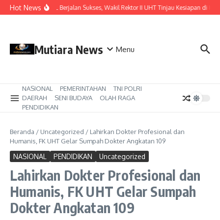
Lewati ke konten
Hot News
Pastikan ISIL Berjalan Sukses, Wakil Rektor II UHT Tinjau Kesiapan di KRI 
Mutiara News
Menu
NASIONAL
PEMERINTAHAN
TNI POLRI
DAERAH
SENI BUDAYA
OLAH RAGA
PENDIDIKAN
Beranda
/
Uncategorized
/
Lahirkan Dokter Profesional dan
Humanis, FK UHT Gelar Sumpah Dokter Angkatan 109
NASIONAL
PENDIDIKAN
Uncategorized
Lahirkan Dokter Profesional dan
Humanis, FK UHT Gelar Sumpah
Dokter Angkatan 109